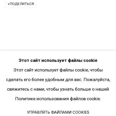
ПОДЕЛИТЬСЯ
Instagram*
Pinterest
Artsy
Подписка на рассылку
* принадлежит компании Meta, признанной
Этот сайт использует файлы cookie
экстремистской и запрещённой на
Этот сайт использует файлы cookie, чтобы
территории РФ
сделать его более удобным для вас. Пожалуйста,
свяжитесь с нами, чтобы узнать больше о нашей
Политика конфиденциальности
Политике использования файлов cookie.
Управлять файлами cookies
© 2026 ГАЛЕРЕЯ ГАРИ ТАТИНЦЯНА. ВСЕ ПРАВА ЗАЩИЩЕНЫ
УПРАВЛЯТЬ ФАЙЛАМИ COOKIES