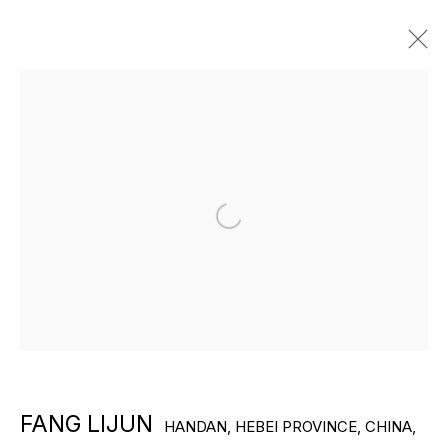
ARTWORKS
Open a larger version of the f
ХУДОЖНИКИ ГАЛЕРЕИ
FANG LIJUN
HANDAN, HEBEI PROVINCE, CHINA,