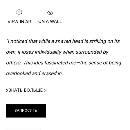
ON A WALL
VIEW IN AR
“I noticed that while a shaved head is striking on its
ИНФОРМАЦИЯ
own, it loses individuality when surrounded by
О Галерее
others. This idea fascinated me—the sense of being
Контакты
overlooked and erased in...
Связаться с нами
УЗНАТЬ БОЛЬШЕ >
ПОДПИСАТЬСЯ НА НАС
ЗАПРОСИТЬ
Facebook*
Twitter