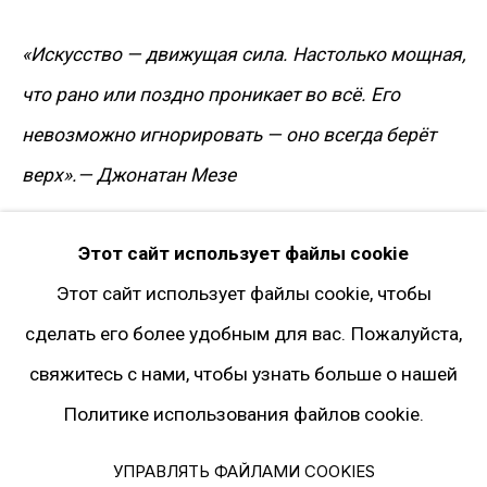
Instagram*
«Искусство — движущая сила. Настолько мощная,
Pinterest
что рано или поздно проникает во всё. Его
Artsy
невозможно игнорировать — оно всегда берёт
Подписка на рассылку
верх».— Джонатан Мезе
* принадлежит компании Meta, признанной
ВЫСТАВКИ
Этот сайт использует файлы cookie
экстремистской и запрещённой на
Hunky Dory,
Gary Tatintsian Gallery, Moscow. Mar–
Этот сайт использует файлы cookie, чтобы
территории РФ
Apr 2007
сделать его более удобным для вас. Пожалуйста,
ПУБЛИКАЦИИ
свяжитесь с нами, чтобы узнать больше о нашей
Политика конфиденциальности
Catalogue
Hunky Dory,
Gary Tatintsian Gallery,
Политике использования файлов cookie.
Управлять файлами cookies
Moscow, 2007. pp. 32
–
33
© 2026 ГАЛЕРЕЯ ГАРИ ТАТИНЦЯНА. ВСЕ ПРАВА ЗАЩИЩЕНЫ
УПРАВЛЯТЬ ФАЙЛАМИ COOKIES