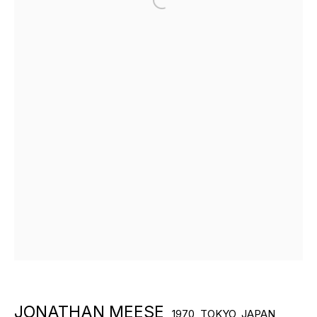
Open a larger version of the f
БОЛЬШЕ ХУДОЖНИКОВ
ПОДПИШИТЕСЬ И ПОЛУЧАЙТЕ
НОВОСТИ ГАЛЕРЕИ
ОТПРАВИТЬ
JONATHAN MEESE
1970, TOKYO, JAPAN