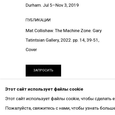
Twitter
Durham. Jul 5
–
Nov 3, 2019
Instagram*
ПУБЛИКАЦИИ
Pinterest
Artsy
Mat Collishaw. The Machine Zone. Gary
Подписка на рассылку
Tatintsian Gallery, 2022. pp. 14, 39-51,
Cover
* принадлежит компании Meta, признанно
ЗАПРОСИТЬ
Политика конфиденциальности
Управлять файлами 
© 2026 ГАЛЕРЕЯ ГАРИ ТАТИНЦЯНА. ВСЕ ПРАВА ЗАЩИЩЕНЫ
Этот сайт использует файлы cookie
ПОДЕЛИТЬСЯ
Этот сайт использует файлы cookie, чтобы сделать 
Пожалуйста, свяжитесь с нами, чтобы узнать больш