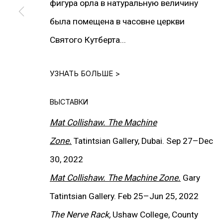
фигура орла в натуральную величину
была помещена в часовне церкви
Святого Кутберта...
УЗНАТЬ БОЛЬШЕ >
ИНФОРМАЦИЯ
ВЫСТАВКИ
О Галерее
Mat Collishaw. The Machine
Контакты
Zone.
Tatintsian Gallery, Dubai. Sep 27
–
Dec
Связаться с нами
30, 2022
Mat Collishaw. The Machine Zone.
Gary
ПОДПИСАТЬСЯ НА НАС
Tatintsian Gallery. Feb 25
–
Jun 25, 2022
Facebook*
The Nerve Rack,
Ushaw College, County