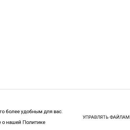
й экстремистской и запрещённой на территории РФ
cookies
SITE BY ARTLOGIC
его более удобным для вас.
УПРАВЛЯТЬ ФАЙЛАМ
е о нашей Политике