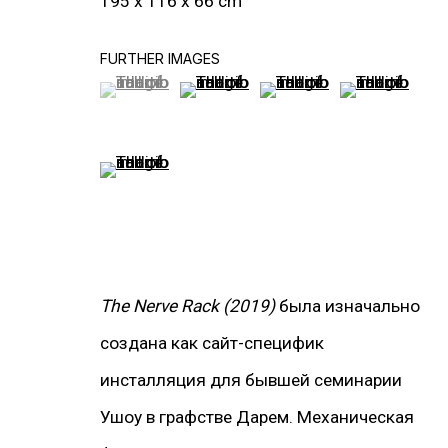
195 x 116 x 66 cm
FURTHER IMAGES
(View a larger image of thumbnail 1 )
, currently selected.
, currently selected.
, currently selected.
(View a larger image of thumbnail 2
(View a larger image of t
(View a larger
БОЛЬШЕ ХУДОЖНИКОВ
(View a larger image of thumbnail 5 )
The Nerve Rack (2019)
была изначально
ПОД
создана как сайт-специфик
инсталляция для бывшей семинарии
Ушоу в графстве Дарем. Механическая