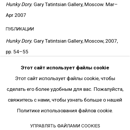
Hunky Dory.
Gary Tatintsian Gallery, Moscow. Mar–
Instagram*
Apr 2007
Pinterest
Artsy
ПУБЛИКАЦИИ
Подписка на рассылку
Hunky Dory.
Gary Tatintsian Gallery, Moscow, 2007,
pp. 54–55
* принадлежит компании Meta, признанной
Этот сайт использует файлы cookie
экстремистской и запрещённой на
ЗАПРОСИТЬ
Этот сайт использует файлы cookie, чтобы
территории РФ
сделать его более удобным для вас. Пожалуйста,
ПОДЕЛИТЬСЯ
свяжитесь с нами, чтобы узнать больше о нашей
Политика конфиденциальности
Политике использования файлов cookie.
Управлять файлами cookies
© 2026 ГАЛЕРЕЯ ГАРИ ТАТИНЦЯНА. ВСЕ ПРАВА ЗАЩИЩЕНЫ
УПРАВЛЯТЬ ФАЙЛАМИ COOKIES