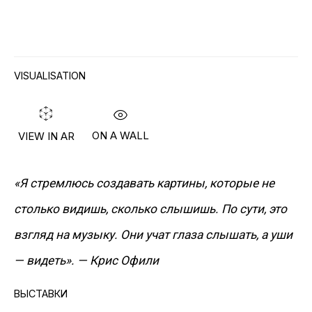
VISUALISATION
ИНФОРМАЦИЯ
ON A WALL
VIEW IN AR
О Галерее
Контакты
«Я стремлюсь создавать картины, которые не
Связаться с нами
столько видишь, сколько слышишь. По сути, это
взгляд на музыку. Они учат глаза слышать, а уши
ПОДПИСАТЬСЯ НА НАС
— видеть». — Крис Офили
Facebook*
ВЫСТАВКИ
Twitter