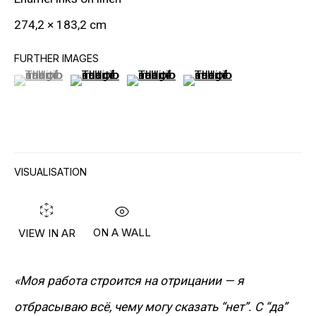
274,2 × 183,2 cm
FURTHER IMAGES
(View a larger image of thumbnail 1 )
, currently selected.
, currently selected.
, currently selected.
(View a larger image of thumbnail 2 )
(View a larger image of thumbnail 3
(View a larger image of t
ИНФОРМАЦИЯ
О Галерее
Контакты
VISUALISATION
Связаться с нами
ON A WALL
VIEW IN AR
ПОДПИСАТЬСЯ НА НАС
Facebook*
«Моя работа строится на отрицании — я
Twitter
отбрасываю всё, чему могу сказать “нет”. С “да”