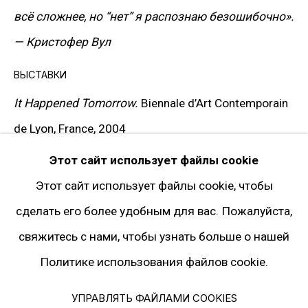
Instagram*
всё сложнее, но “нет” я распознаю безошибочно».
Pinterest
— Кристофер Вул
Artsy
ВЫСТАВКИ
Подписка на рассылку
It Happened Tomorrow.
Biennale d’Art Contemporain
de Lyon, France, 2004
* принадлежит компании Meta, признанной
Этот сайт использует файлы cookie
ПУБЛИКАЦИИ
экстремистской и запрещённой на
Этот сайт использует файлы cookie, чтобы
территории РФ
Christopher Wool.
Valencia, Institut Valencia d’Art
сделать его более удобным для вас. Пожалуйста,
Modern, 2006. p. 39
свяжитесь с нами, чтобы узнать больше о нашей
It Happened Tomorrow.
Biennale d’Art Contemporain
Политика конфиденциальности
Политике использования файлов cookie.
de Lyon, France, 2004. pp. 91–92
Управлять файлами cookies
© 2026 ГАЛЕРЕЯ ГАРИ ТАТИНЦЯНА. ВСЕ ПРАВА ЗАЩИЩЕНЫ
УПРАВЛЯТЬ ФАЙЛАМИ COOKIES