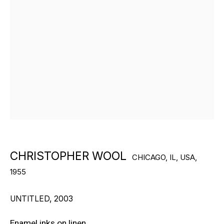
БОЛЬШЕ ХУДОЖНИКОВ
ПОДПИШИТЕСЬ И ПОЛУЧАЙТЕ
CHRISTOPHER WOOL
НОВОСТИ ГАЛЕРЕИ
CHICAGO, IL, USA,
1955
ОТПРАВИТЬ
UNTITLED
,
2003
Enamel inks on linen