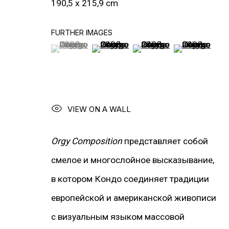
190,5 x 215,9 cm
FURTHER IMAGES
(View a larger image of thumbnail 1 )
, currently selected.
, currently selected.
, currently selected.
(View a larger image of thumbnail 2
(View a larger image of t
(View a larger
БОЛЬШЕ ХУДОЖНИКОВ
VIEW ON A WALL
Orgy Composition
представляет собой
смелое и многослойное высказывание,
ПОД
в котором Кондо соединяет традиции
европейской и американской живописи
с визуальным языком массовой