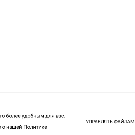
й экстремистской и запрещённой на территории РФ
cookies
SITE BY ARTLOGIC
его более удобным для вас.
УПРАВЛЯТЬ ФАЙЛАМ
е о нашей Политике