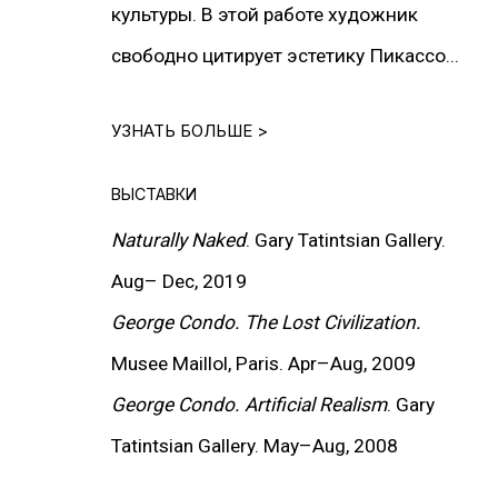
культуры. В этой работе художник
свободно цитирует эстетику Пикассо...
УЗНАТЬ БОЛЬШЕ >
ВЫСТАВКИ
ИНФОРМАЦИЯ
Naturally Naked
. Gary Tatintsian Gallery.
О Галерее
Aug
–
Dec, 2019
Контакты
George Condo.
The Lost Civilization.
Связаться с нами
Musee Maillol, Paris. Apr
–
Aug, 2009
George Condo. Artificial Realism
. Gary
ПОДПИСАТЬСЯ НА НАС
Tatintsian Gallery.
May
–
Aug, 2008
Facebook*