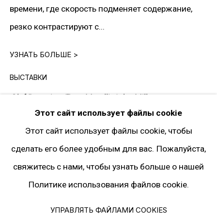
Instagram*
времени, где скорость подменяет содержание,
Pinterest
резко контрастируют с...
Artsy
УЗНАТЬ БОЛЬШЕ >
Подписка на рассылку
ВЫСТАВКИ
Olaf Breuning, Tony Matelli, John Miller.
Gary
* принадлежит компании Meta, признанной
Этот сайт использует файлы cookie
Tatintsian Gallery, Mar 21–Jun 15, 2014
экстремистской и запрещённой на
Этот сайт использует файлы cookie, чтобы
территории РФ
ПУБЛИКАЦИИ
сделать его более удобным для вас. Пожалуйста,
Olaf Breuning, Tony Matelli, John Miller.
Gary
свяжитесь с нами, чтобы узнать больше о нашей
Политика конфиденциальности
Tatintsian Gallery, pp.27
Политике использования файлов cookie.
Управлять файлами cookies
© 2026 ГАЛЕРЕЯ ГАРИ ТАТИНЦЯНА. ВСЕ ПРАВА ЗАЩИЩЕНЫ
УПРАВЛЯТЬ ФАЙЛАМИ COOKIES
ЗАПРОСИТЬ