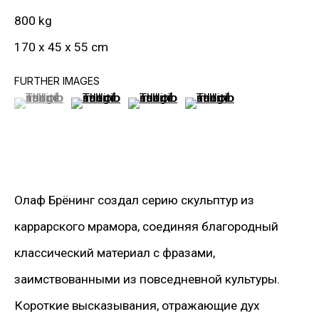
800 kg
170 x 45 x 55 cm
FURTHER IMAGES
(View a larger image of thumbnail 1 )
, currently selected.
, currently selected.
, currently selected.
(View a larger image of thumbnail 2 )
(View a larger image of thumbnail 3
(View a larger image of t
ИНФОРМАЦИЯ
О Галерее
Контакты
Связаться с нами
Олаф Брёнинг создал серию скульптур из
каррарского мрамора, соединяя благородный
классический материал с фразами,
ПОДПИСАТЬСЯ НА НАС
Facebook*
заимствованными из повседневной культуры.
Twitter
Короткие высказывания, отражающие дух