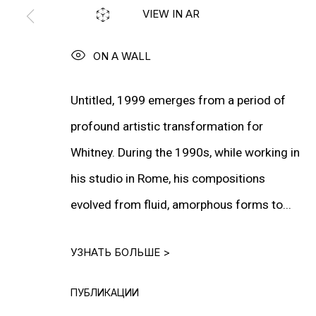
VIEW IN AR
ON A WALL
Untitled, 1999 emerges from a period of
profound artistic transformation for
ИНФОРМАЦИЯ
Whitney. During the 1990s, while working in
О Галерее
his studio in Rome, his compositions
Контакты
evolved from fluid, amorphous forms to...
Связаться с нами
УЗНАТЬ БОЛЬШЕ >
ПОДПИСАТЬСЯ НА НАС
ПУБЛИКАЦИИ
Facebook*