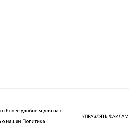
й экстремистской и запрещённой на территории РФ
cookies
SITE BY ARTLOGIC
его более удобным для вас.
УПРАВЛЯТЬ ФАЙЛАМ
е о нашей Политике