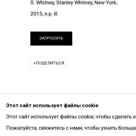
Twitter
S. Whitney, Stanley Whitney, New York,
Instagram*
2015, n.p. ill.
Pinterest
Artsy
ЗАПРОСИТЬ
Подписка на рассылку
ПОДЕЛИТЬСЯ
* принадлежит компании Meta, признанно
Политика конфиденциальности
Управлять файлами 
© 2026 ГАЛЕРЕЯ ГАРИ ТАТИНЦЯНА. ВСЕ ПРАВА ЗАЩИЩЕНЫ
Этот сайт использует файлы cookie
Этот сайт использует файлы cookie, чтобы сделать 
Пожалуйста, свяжитесь с нами, чтобы узнать больш