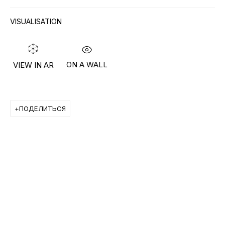
VISUALISATION
ON A WALL
VIEW IN AR
ИНФОРМАЦИЯ
О Галерее
ПОДЕЛИТЬСЯ
Контакты
Связаться с нами
ПОДПИСАТЬСЯ НА НАС
Facebook*
Twitter