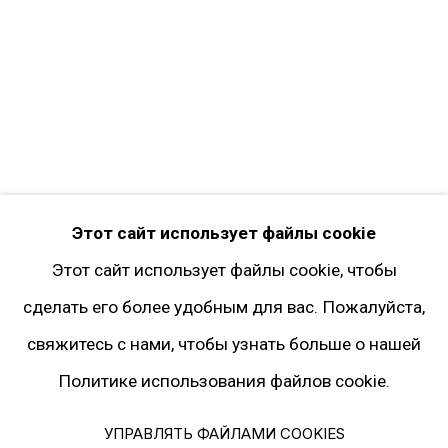
Instagram*
Pinterest
Artsy
Подписка на рассылку
* принадлежит компании Meta, признанной
Этот сайт использует файлы cookie
экстремистской и запрещённой на
Этот сайт использует файлы cookie, чтобы
территории РФ
сделать его более удобным для вас. Пожалуйста,
свяжитесь с нами, чтобы узнать больше о нашей
Политика конфиденциальности
Политике использования файлов cookie.
Управлять файлами cookies
© 2026 ГАЛЕРЕЯ ГАРИ ТАТИНЦЯНА. ВСЕ ПРАВА ЗАЩИЩЕНЫ
УПРАВЛЯТЬ ФАЙЛАМИ COOKIES