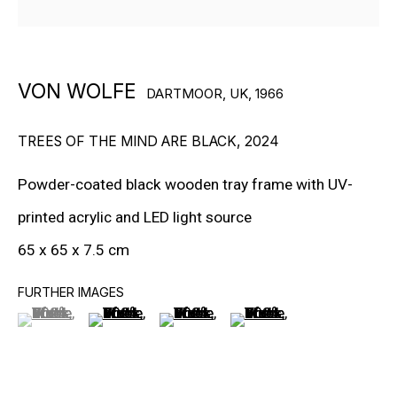
БОЛЬШЕ ХУДОЖНИКОВ
VON WOLFE
DARTMOOR, UK,
1966
TREES OF THE MIND ARE BLACK
,
2024
Powder-coated black wooden tray frame with UV-
printed acrylic and LED light source
65 x 65 x 7.5 cm
ПОДПИШИТЕСЬ И ПОЛУЧАЙТЕ
НОВОСТИ ГАЛЕРЕИ
FURTHER IMAGES
(View a larger image of thumbnail 1 )
, currently selected.
, currently selected.
, currently selected.
(View a larger image of thumbnail 2 )
(View a larger image of thumbnail 3
(View a larger image of t
ОТПРАВИТЬ