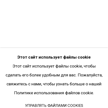
Twitter
Instagram*
Pinterest
Artsy
Подписка на рассылку
* принадлежит компании Meta, признанной
Этот сайт использует файлы cookie
экстремистской и запрещённой на территории
Этот сайт использует файлы cookie, чтобы
РФ
сделать его более удобным для вас. Пожалуйста,
свяжитесь с нами, чтобы узнать больше о нашей
Политике использования файлов cookie.
Политика конфиденциальности
Управлять файлами cookies
УПРАВЛЯТЬ ФАЙЛАМИ COOKIES