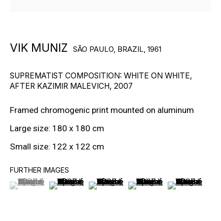
VIK MUNIZ
SÃO PAULO, BRAZIL,
1961
БОЛЬШЕ ХУДОЖНИКОВ
SUPREMATIST COMPOSITION: WHITE ON WHITE,
AFTER KAZIMIR MALEVICH
,
2007
Framed chromogenic print mounted on aluminum
Large size: 180 x 180 cm
Small size: 122 x 122 cm
FURTHER IMAGES
ПОДПИШИТЕСЬ И ПОЛУЧАЙТЕ
(View a larger image of thumbnail 1 )
, currently selected.
, currently selected.
, currently selected.
(View a larger image of thumbnail 2 )
(View a larger image of thumbnail 3
(View a larger image of t
(View a larger
НОВОСТИ ГАЛЕРЕИ