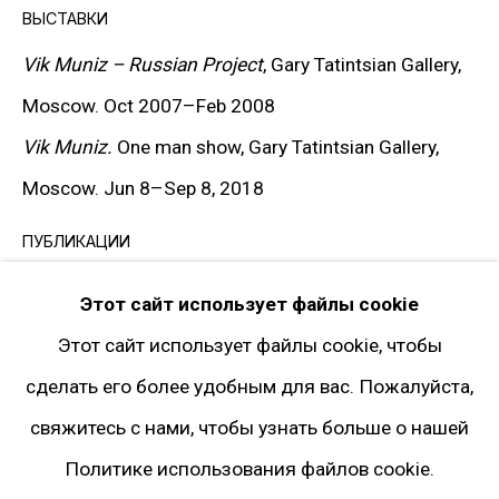
Facebook*
ВЫСТАВКИ
Twitter
Vik Muniz – Russian Project
, Gary Tatintsian Gallery,
Instagram*
Moscow. Oct 2007
–
Feb 2008
Pinterest
Vik Muniz.
One man show, Gary Tatintsian Gallery,
Artsy
Moscow. Jun 8
–
Sep 8, 2018
Подписка на рассылку
ПУБЛИКАЦИИ
Catalogue “Vik Muniz
–
Russian Project”, Gary
* принадлежит компании Meta, признанной
Этот сайт использует файлы cookie
Tatintsian Gallery, Moscow. 2007, p. 177
экстремистской и запрещённой на территории
Этот сайт использует файлы cookie, чтобы
РФ
сделать его более удобным для вас. Пожалуйста,
ПОДЕЛИТЬСЯ
свяжитесь с нами, чтобы узнать больше о нашей
Политике использования файлов cookie.
Политика конфиденциальности