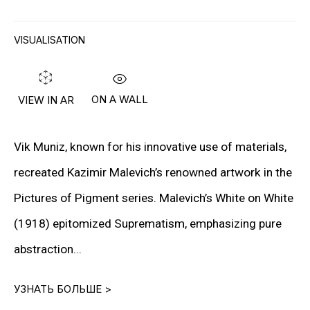
ОТПРАВИТЬ
VISUALISATION
ON A WALL
VIEW IN AR
Vik Muniz, known for his innovative use of materials,
ИНФОРМАЦИЯ
recreated Kazimir Malevich’s renowned artwork in the
О Галерее
Pictures of Pigment series. Malevich’s White on White
Контакты
(1918) epitomized Suprematism, emphasizing pure
Связаться с нами
abstraction...
УЗНАТЬ БОЛЬШЕ >
ПОДПИСАТЬСЯ НА НАС