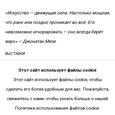
Facebook*
«Искусство — движущая сила. Настолько мощная,
Twitter
что рано или поздно проникает во всё. Его
Instagram*
невозможно игнорировать — оно всегда берёт
Pinterest
верх».— Джонатан Мезе
Artsy
Подписка на рассылку
ВЫСТАВКИ
Hunky Dory,
Gary Tatintsian Gallery, Moscow. Mar–
* принадлежит компании Meta, признанной
Этот сайт использует файлы cookie
Apr 2007
экстремистской и запрещённой на территории
Этот сайт использует файлы cookie, чтобы
ПУБЛИКАЦИИ
РФ
сделать его более удобным для вас. Пожалуйста,
Catalogue
Hunky Dory,
Gary Tatintsian Gallery,
свяжитесь с нами, чтобы узнать больше о нашей
Moscow, 2007. pp. 32
–
33
Политике использования файлов cookie.
Политика конфиденциальности