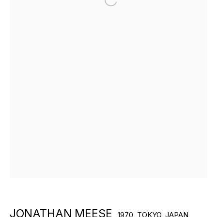
Open a larger version of the f
БОЛЬШЕ ХУДОЖНИКОВ
ПОДПИШИТЕСЬ И ПОЛУЧАЙТЕ
НОВОСТИ ГАЛЕРЕИ
JONATHAN MEESE
1970, TOKYO, JAPAN