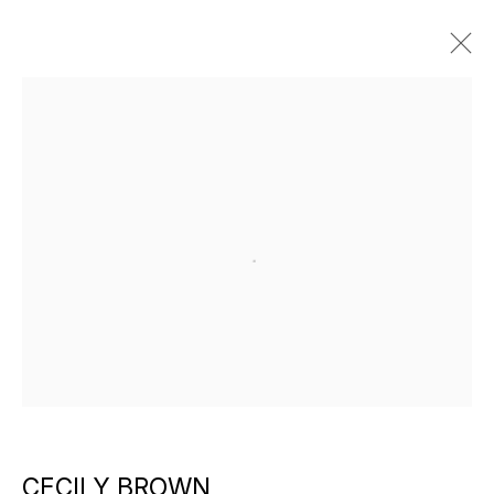
ARTWORKS
Open a larger version of the f
ХУДОЖНИКИ ГАЛЕРЕИ
CECILY BROWN