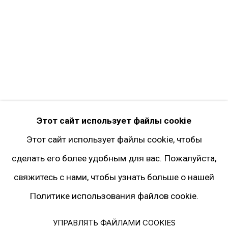
Twitter
Instagram*
Pinterest
Artsy
Подписка на рассылку
* принадлежит компании Meta, признанной
Этот сайт использует файлы cookie
экстремистской и запрещённой на территории
Этот сайт использует файлы cookie, чтобы
РФ
сделать его более удобным для вас. Пожалуйста,
свяжитесь с нами, чтобы узнать больше о нашей
Политике использования файлов cookie.
Политика конфиденциальности
Управлять файлами cookies
УПРАВЛЯТЬ ФАЙЛАМИ COOKIES