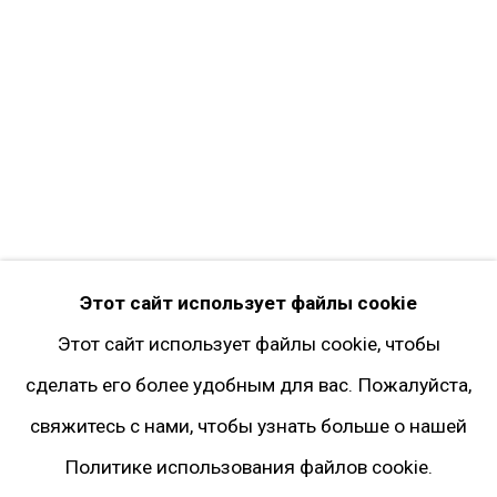
Facebook*
Twitter
Instagram*
Pinterest
Artsy
Подписка на рассылку
* принадлежит компании Meta, признанной
Этот сайт использует файлы cookie
экстремистской и запрещённой на территории
Этот сайт использует файлы cookie, чтобы
РФ
сделать его более удобным для вас. Пожалуйста,
свяжитесь с нами, чтобы узнать больше о нашей
Политике использования файлов cookie.
Политика конфиденциальности