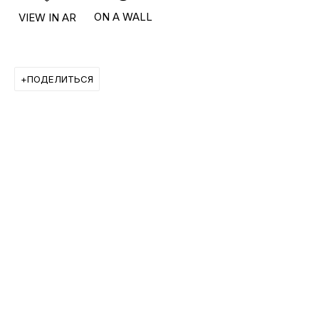
ON A WALL
VIEW IN AR
ПОДЕЛИТЬСЯ
БОЛЬШЕ ХУДОЖНИКОВ
ПОДПИШИТЕСЬ И ПОЛУЧАЙТЕ
НОВОСТИ ГАЛЕРЕИ