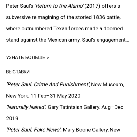
ОТПРАВИТЬ
Peter Saul’s
'Return to the Alamo'
(2017) offers a
subversive reimagining of the storied 1836 battle,
where outnumbered Texan forces made a doomed
stand against the Mexican army. Saul’s engagement...
УЗНАТЬ БОЛЬШЕ >
ИНФОРМАЦИЯ
ВЫСТАВКИ
О Галерее
'Peter Saul. Crime And Punishment',
New Museum,
Контакты
New York. 11 Feb–31 May 2020
Связаться с нами
'Naturally Naked'.
Gary Tatintsian Gallery. Aug–Dec
2019
'Peter Saul. Fake News'.
Mary Boone Gallery, New
ПОДПИСАТЬСЯ НА НАС