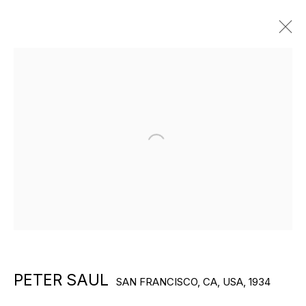
ARTWORKS
Open a larger version of the f
PETER SAUL
ХУДОЖНИКИ ГАЛЕРЕИ
SAN FRANCISCO, CA, USA,
1934