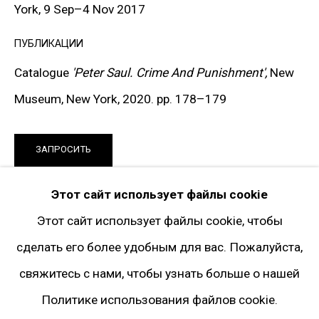
Facebook*
York, 9 Sep–4 Nov 2017
Twitter
ПУБЛИКАЦИИ
Instagram*
Catalogue
'Peter Saul. Crime And Punishment',
New
Pinterest
Museum, New York, 2020. pp. 178–179
Artsy
Подписка на рассылку
ЗАПРОСИТЬ
* принадлежит компании Meta, признанной
Этот сайт использует файлы cookie
ПОДЕЛИТЬСЯ
экстремистской и запрещённой на территории
Этот сайт использует файлы cookie, чтобы
РФ
сделать его более удобным для вас. Пожалуйста,
свяжитесь с нами, чтобы узнать больше о нашей
Политике использования файлов cookie.
Политика конфиденциальности