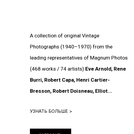
A collection of original Vintage
Photographs (1940–1970) from the
leading representatives of Magnum Photos
(468 works / 74 artists)
Eve Arnold, Rene
ИНФОРМАЦИЯ
Burri, Robert Capa, Henri Cartier-
О Галерее
Bresson, Robert Doisneau, Elliot...
Контакты
Связаться с нами
УЗНАТЬ БОЛЬШЕ >
ПОДПИСАТЬСЯ НА НАС