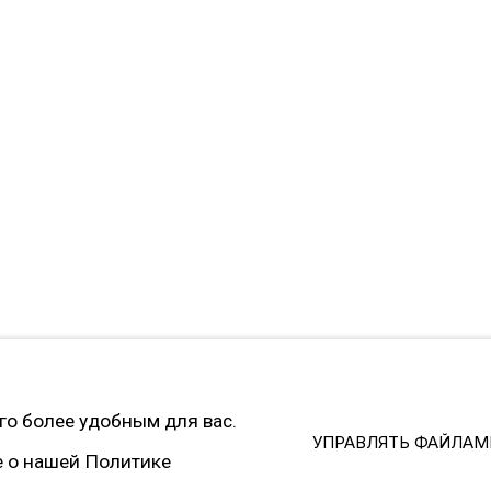
й экстремистской и запрещённой на территории РФ
cookies
его более удобным для вас.
УПРАВЛЯТЬ ФАЙЛАМ
SITE BY ARTLOGIC
е о нашей Политике