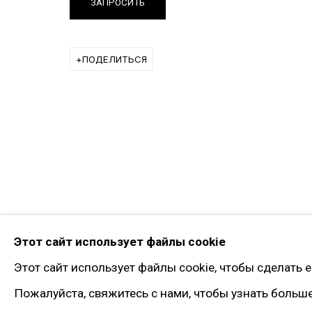
ЗАПРОСИТЬ
Facebook*
Twitter
ПОДЕЛИТЬСЯ
Instagram*
Pinterest
Artsy
Подписка на рассылку
* принадлежит компании Meta, признанно
Этот сайт использует файлы cookie
Политика конфиденциальности
Управлять файлами 
Этот сайт использует файлы cookie, чтобы сделать 
© 2026 ГАЛЕРЕЯ ГАРИ ТАТИНЦЯНА. ВСЕ ПРАВА ЗАЩИЩЕНЫ
Пожалуйста, свяжитесь с нами, чтобы узнать больш