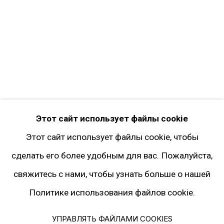
Twitter
Instagram*
Pinterest
Artsy
Подписка на рассылку
* принадлежит компании Meta, признанной
Этот сайт использует файлы cookie
экстремистской и запрещённой на территории
Этот сайт использует файлы cookie, чтобы
РФ
сделать его более удобным для вас. Пожалуйста,
свяжитесь с нами, чтобы узнать больше о нашей
Политике использования файлов cookie.
Политика конфиденциальности
Управлять файлами cookies
УПРАВЛЯТЬ ФАЙЛАМИ COOKIES