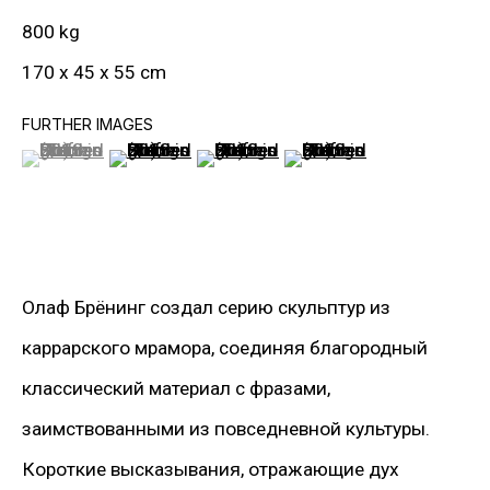
ОТПРАВИТЬ
800 kg
170 x 45 x 55 cm
FURTHER IMAGES
(View a larger image of thumbnail 1 )
, currently selected.
, currently selected.
, currently selected.
(View a larger image of thumbnail 2 )
(View a larger image of thumbnail 3
(View a larger image of t
ИНФОРМАЦИЯ
О Галерее
Олаф Брёнинг создал серию скульптур из
Контакты
каррарского мрамора, соединяя благородный
Связаться с нами
классический материал с фразами,
заимствованными из повседневной культуры.
ПОДПИСАТЬСЯ НА НАС
Короткие высказывания, отражающие дух