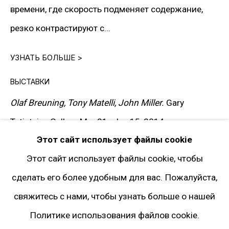
Facebook*
времени, где скорость подменяет содержание,
Twitter
резко контрастируют с...
Instagram*
УЗНАТЬ БОЛЬШЕ >
Pinterest
Artsy
ВЫСТАВКИ
Подписка на рассылку
Olaf Breuning, Tony Matelli, John Miller.
Gary
Tatintsian Gallery, Mar 21–Jun 15, 2014
* принадлежит компании Meta, признанной
Этот сайт использует файлы cookie
ПУБЛИКАЦИИ
экстремистской и запрещённой на территории
Этот сайт использует файлы cookie, чтобы
Olaf Breuning, Tony Matelli, John Miller.
Gary
РФ
сделать его более удобным для вас. Пожалуйста,
Tatintsian Gallery, pp. 15, 18, 34–35
свяжитесь с нами, чтобы узнать больше о нашей
Политике использования файлов cookie.
Политика конфиденциальности
ЗАПРОСИТЬ