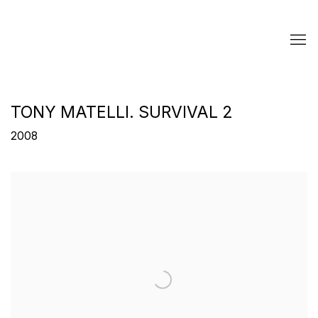
TONY MATELLI. SURVIVAL 2
2008
Open a larger version of the following image in a popup: