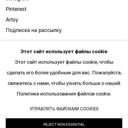
Pinterest
Artsy
Подписка на рассылку
* принадлежит компании Meta, признанной
Этот сайт использует файлы cookie
экстремистской и запрещённой на территории
Этот сайт использует файлы cookie, чтобы
РФ
сделать его более удобным для вас. Пожалуйста,
свяжитесь с нами, чтобы узнать больше о нашей
Политике использования файлов cookie.
Политика конфиденциальности
Управлять файлами cookies
УПРАВЛЯТЬ ФАЙЛАМИ COOKIES
© 2026 ГАЛЕРЕЯ ГАРИ ТАТИНЦЯНА. ВСЕ ПРАВА ЗАЩИЩЕНЫ
REJECT NON ESSENTIAL
SITE BY ARTLOGIC