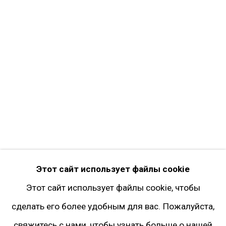
ПОДПИСАТЬСЯ НА НАС
Facebook*
Twitter
Instagram*
Pinterest
Artsy
Подписка на рассылку
* принадлежит компании Meta, признанной
Этот сайт использует файлы cookie
экстремистской и запрещённой на территории
Этот сайт использует файлы cookie, чтобы
РФ
сделать его более удобным для вас. Пожалуйста,
свяжитесь с нами, чтобы узнать больше о нашей