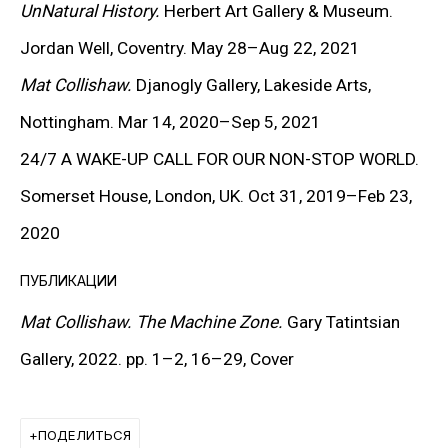
UnNatural History.
Herbert Art Gallery & Museum.
притягивая внимание тонким балансом между
Jordan Well, Coventry. May 28–Aug 22, 2021
поэтическим романтизмом и мрачной, порой
Mat Collishaw.
Djanogly Gallery, Lakeside Arts,
шокирующей иллюзорностью. В центре внимания
Nottingham. Mar 14, 2020–Sep 5, 2021
Коллишоу — сюжеты запретных историй: «
Мое
24/7 A WAKE-UP CALL FOR OUR NON-STOP WORLD.
вдохновение подпитывают события из прошлого,
Somerset House, London, UK. Oct 31, 2019–Feb 23,
подавлявшиеся или удерживавшиеся на
2020
расстоянии, из них рождаются новые идеи».
ПУБЛИКАЦИИ
Художник часто обращается к наследию старых
Mat Collishaw. The Machine Zone.
Gary Tatintsian
мастеров. Его работы содержат отсылки к
Gallery, 2022. pp. 1–2, 16–29, Cover
историческим сюжетам и используют
классические приемы изображения натуры,
ПОДЕЛИТЬСЯ