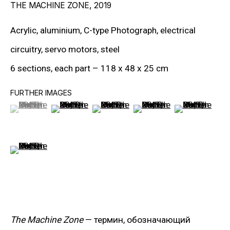
THE MACHINE ZONE
,
2019
Acrylic, aluminium, C-type Photograph, electrical
circuitry, servo motors, steel
«ГЛУБИННАЯ СТОРОНА МОЕЙ
6 sections, each part – 118 x 48 x 25 cm
ПРАКТИКИ ПРЕЖДЕ ВСЕГО СВЯЗАНА С
ВНУТРЕННИМИ МЕХАНИЗМАМИ
FURTHER IMAGES
ВИЗУАЛЬНОГО ОБРАЗА И ТЕМ, КАК ЭТИ
(View a larger image of thumbnail 1 )
, currently selected.
, currently selected.
, currently selected.
(View a larger image of thumbnail 2 )
(View a larger image of thumbnail 3
(View a larger image of t
(View a larger
МЕХАНИЗМЫ ВОЗДЕЙСТВУЮТ НА
СОЗНАНИЕ.»
(View a larger image of thumbnail 6 )
Живет и работает в Лондоне.
The Machine Zone
— термин, обозначающий