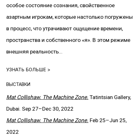
>
DOWNLOAD CV
особое состояние сознания, свойственное
азартным игрокам, которые настолько погружены
в процесс, что утрачивают ощущение времени,
Мэт Коллишоу — ключевая фигура британского
пространства и собственного «я». В этом режиме
современного искусства, один из основателей
внешняя реальность...
движения Young British Artists.
УЗНАТЬ БОЛЬШЕ >
Центральное место в его творчестве занимают
ВЫСТАВКИ
темы иллюзии и желания, через которые художник
Mat Collishaw. The Machine Zone.
Tatintsian Gallery,
подвергает сомнению и разрушает привычные
Dubai. Sep 27
–
Dec 30, 2022
представления о зрительном опыте. Его работы
Mat Collishaw. The Machine Zone.
Feb 25
–
Jun 25,
исследуют влияние скрытых механизмов и
2022
визуальных приемов на подсознание зрителя,