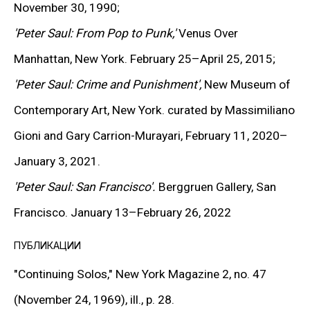
Painting — стиля, отличающегося яркой палитрой,
November 30, 1990;
гипертрофированными деформациями и
'Peter Saul: From Pop to Punk,'
Venus Over
намеренным пренебрежением академическими
Manhattan, New York. February 25–April 25, 2015;
нормами. Несмотря на внешнюю легкость
'Peter Saul: Crime and Punishment',
New Museum of
сюжетов, его картины пронизаны глубоким
Contemporary Art, New York. curated by Massimiliano
знанием истории искусства, автобиографическими
Gioni and Gary Carrion-Murayari, February 11, 2020–
мотивами и откликами на политические и
January 3, 2021.
социальные процессы своего времени. Эти
'Peter Saul: San Francisco'.
Berggruen Gallery, San
гротескные полотна нередко становятся
Francisco. January 13–February 26, 2022
«обвинительными актами» эпохи, превращая
ПУБЛИКАЦИИ
сарказм и абсурд в инструмент критического
"Continuing Solos,"
New York Magazine 2, no. 47
осмысления действительности. Именно Соул
(November 24, 1969), ill., p. 28.
заложил основы той художественной