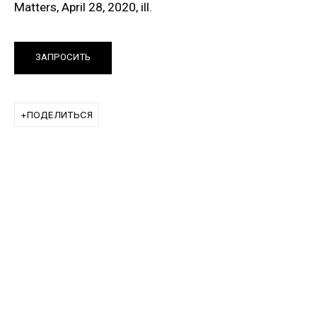
Matters, April 28, 2020, ill.
ВЫСТАВКИ
ЗАПРОСИТЬ
ПОДЕЛИТЬСЯ
NATURALLY NAKED
ГРУППОВАЯ ВЫСТАВКА