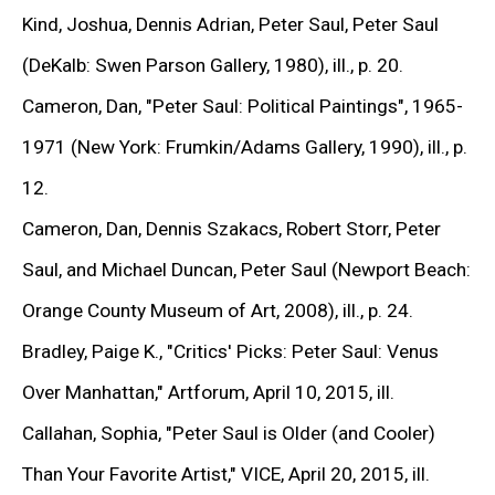
Kind, Joshua, Dennis Adrian, Peter Saul, Peter Saul
«политической некорректности», которую позднее
(DeKalb: Swen Parson Gallery, 1980), ill., p. 20.
развили Сью Уильямс, Кара Уокер, Роберт Мили и
Cameron, Dan,
"Peter Saul: Political Paintings",
1965-
Кэрролл Данэм.
1971 (New York: Frumkin/Adams Gallery, 1990), ill., p.
12.
В своих произведениях художник соединяет идеи
Cameron, Dan, Dennis Szakacs, Robert Storr, Peter
сюрреализма и поп-арта, сталкивая
Saul, and Michael Duncan, Peter Saul (Newport Beach:
мультипликационные образы с академическими
Orange County Museum of Art, 2008), ill., p. 24.
сюжетами и культурными архетипами. Его формы
Bradley, Paige K.,
"Critics' Picks: Peter Saul: Venus
— одновременно абстрактные и скульптурные —
Over Manhattan,"
Artforum, April 10, 2015, ill.
отсылают к пластике Сальвадора Дали и
Callahan, Sophia,
"Peter Saul is Older (and Cooler)
экспрессивным искажениям Виллема де Кунинга,
Than Your Favorite Artist,"
VICE, April 20, 2015, ill.
превращая живопись в метафору внутреннего