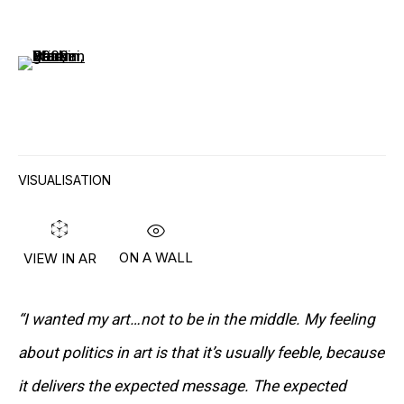
(View a larger image of thumbnail 6 )
«Я ВСЕГДА ИДУ НАПЕРЕКОР ПРАВИЛАМ –
ЭТО ПРОСТРАНСТВО ПОЛНОЙ СВОБОДЫ».
VISUALISATION
– ПИТЕР СОУЛ
ON A WALL
VIEW IN AR
Живет и работает в Нью-Йорке, США
“I wanted my art…not to be in the middle. My feeling
about politics in art is that it’s usually feeble, because
СКАЧАТЬ CV
>
it delivers the expected message. The expected