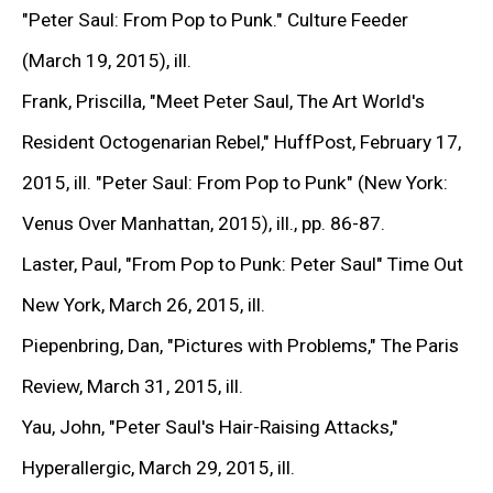
"Peter Saul: From Pop to Punk."
Culture Feeder
напряжения и психологического конфликта.
(March 19, 2015), ill.
Сложные композиции, эклектичные цитаты из
Frank, Priscilla,
"Meet Peter Saul, The Art World's
истории искусства и массмедиа, яркий цвет и
Resident Octogenarian Rebel,"
HuffPost, February 17,
иронический подтекст делают каждое
2015, ill.
"Peter Saul: From Pop to Punk"
(New York:
произведение частью масштабного
Venus Over Manhattan, 2015), ill., pp. 86-87.
художественного комментария к культуре своего
Laster, Paul,
"From Pop to Punk: Peter Saul"
Time Out
времени.
New York, March 26, 2015, ill.
УЗНАТЬ БОЛЬШЕ >
Piepenbring, Dan,
"Pictures with Problems,"
The Paris
Review, March 31, 2015, ill.
Yau, John,
"Peter Saul's Hair-Raising Attacks,"
РАБОТЫ
Hyperallergic, March 29, 2015, ill.