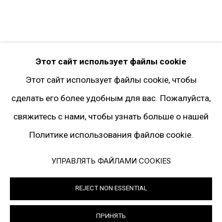
Artsy
Подписка на рассылку
* принадлежит компании Meta, признанной
Этот сайт использует файлы cookie
экстремистской и запрещённой на территории
Этот сайт использует файлы cookie, чтобы
РФ
сделать его более удобным для вас. Пожалуйста,
свяжитесь с нами, чтобы узнать больше о нашей
Политике использования файлов cookie.
Политика конфиденциальности
Управлять файлами cookies
УПРАВЛЯТЬ ФАЙЛАМИ COOKIES
© 2026 ГАЛЕРЕЯ ГАРИ ТАТИНЦЯНА. ВСЕ ПРАВА ЗАЩИЩЕНЫ
REJECT NON ESSENTIAL
SITE BY ARTLOGIC
ПРИНЯТЬ