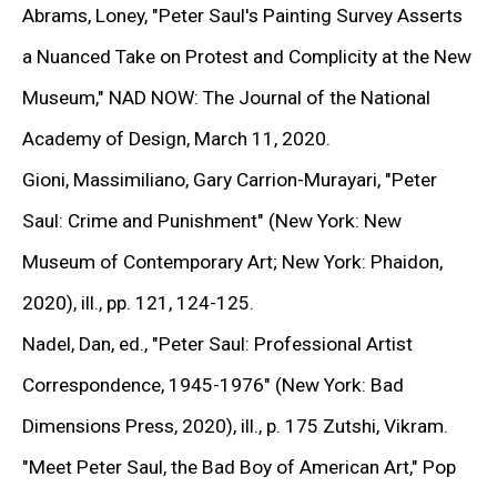
Abrams, Loney,
"Peter Saul's Painting Survey Asserts
a Nuanced Take on Protest and Complicity at the New
Museum,"
NAD NOW: The Journal of the National
Academy of Design, March 11, 2020.
Gioni, Massimiliano, Gary Carrion-Murayari,
"Peter
Saul: Crime and Punishment"
(New York: New
Museum of Contemporary Art; New York: Phaidon,
2020), ill., pp. 121, 124-125.
(View more details about this item in a popup).
(V
Nadel, Dan, ed.,
"Peter Saul: Professional Artist
Installation view from
Peter Saul. You Better Call
Correspondence,
1945-1976" (New York: Bad
Saul
at Gary Tatintsian Gallery, 22 Apr—27 Sep 2016
Dimensions Press, 2020), ill., p. 175 Zutshi, Vikram.
"Meet Peter Saul, the Bad Boy of American Ar
t," Pop