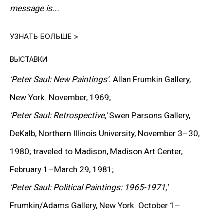
message is...
Питера Соула называют отцом-основателем поп-
УЗНАТЬ БОЛЬШЕ >
арта и главным наследником сюрреализма. Один
из наиболее влиятельных американских
ВЫСТАВКИ
художников послевоенного периода, он известен
'Peter Saul: New Paintings'.
Allan Frumkin Gallery,
как последовательный «нарушитель хорошего
New York. November, 1969;
вкуса» — мастер, чьё искусство сочетает
'Peter Saul: Retrospective,'
Swen Parsons Gallery,
визуальную дерзость, сатирическую
DeKalb, Northern Illinois University, November 3–30,
выразительность и интеллектуальную глубину,
1980; traveled to Madison, Madison Art Center,
вдохновившие не одно поколение художников.
February 1–March 29, 1981;
'Peter Saul: Political Paintings: 1965-1971,'
Соул считается основателем направления Bad
Frumkin/Adams Gallery, New York. October 1–