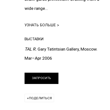
wide range...
HUNKY DORY
УЗНАТЬ БОЛЬШЕ >
ГРУППОВАЯ ВЫСТАВКА
ВЫСТАВКИ
2 МАРТА - 20 АПРЕЛЯ 2007
TAL
R.
Gary Tatintsian Gallery, Moscow.
Mar–Apr 2006
ПУБЛИКАЦИИ
ЗАПРОСИТЬ
ПОДЕЛИТЬСЯ