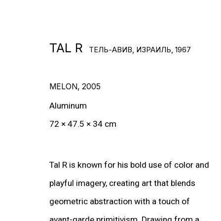
TAL R
ТЕЛЬ-АВИВ, ИЗРАИЛЬ,
1967
РАБОТЫ
MELON
,
2005
ВЫСТАВКИ
Aluminum
72 × 47.5 × 34 cm
Tal R is known for his bold use of color and
playful imagery, creating art that blends
geometric abstraction with a touch of
avant-garde primitivism. Drawing from a