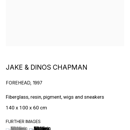
БОЛЬШЕ ХУДОЖНИКОВ
JAKE & DINOS CHAPMAN
FOREHEAD
,
1997
Fiberglass, resin, pigment, wigs and sneakers
ПОДПИШИТЕСЬ И ПОЛУЧАЙТЕ
140 x 100 x 60 cm
НОВОСТИ ГАЛЕРЕИ
FURTHER IMAGES
(View a larger image of thumbnail 1 )
, currently selected.
, currently selected.
, currently selected.
(View a larger image of thumbnail 2 )