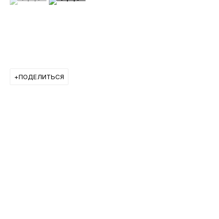
ОТПРАВИТЬ
ПОДЕЛИТЬСЯ
ИНФОРМАЦИЯ
О Галерее
Контакты
Связаться с нами
ПОДПИСАТЬСЯ НА НАС