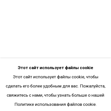
Facebook*
Twitter
Instagram*
Pinterest
Artsy
Подписка на рассылку
* принадлежит компании Meta, признанной
Этот сайт использует файлы cookie
экстремистской и запрещённой на территории
Этот сайт использует файлы cookie, чтобы
РФ
сделать его более удобным для вас. Пожалуйста,
свяжитесь с нами, чтобы узнать больше о нашей
Политике использования файлов cookie.
Политика конфиденциальности