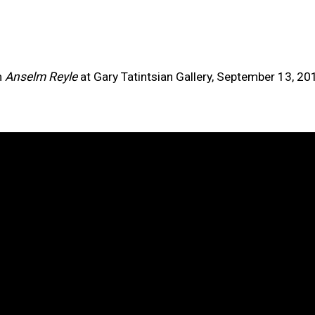
this item in a popup).
m
Anselm Reyle
at Gary Tatintsian Gallery, September 13, 2