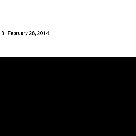
(View more details about t
013–February 28, 2014