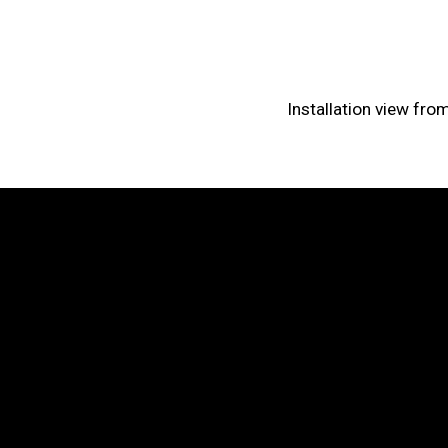
(View more details about 
Installation view fro