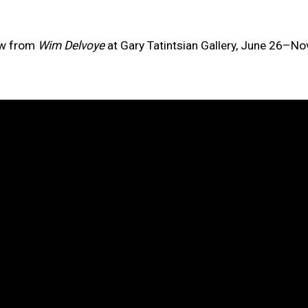
this item in a popup).
iew from
Wim Delvoye
at Gary Tatintsian Gallery, June 26–N