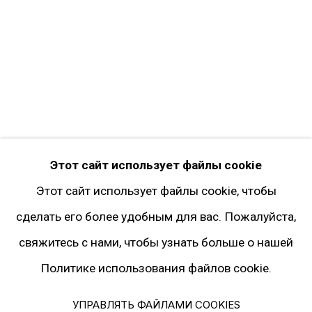
Twitter
Instagram*
Pinterest
Artsy
Подписка на рассылку
* принадлежит компании Meta, признанной
Этот сайт использует файлы cookie
экстремистской и запрещённой на территории
Этот сайт использует файлы cookie, чтобы
РФ
сделать его более удобным для вас. Пожалуйста,
свяжитесь с нами, чтобы узнать больше о нашей
Политике использования файлов cookie.
Политика конфиденциальности
Управлять файлами cookies
УПРАВЛЯТЬ ФАЙЛАМИ COOKIES