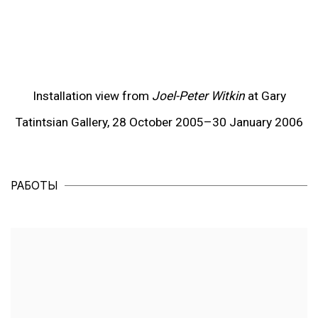
pup).
(View more details about this item in a popup).
(Vi
Installation view from
Joel-Peter Witkin
at Gary
Tatintsian Gallery, 28 October 2005–30 January 2006
РАБОТЫ