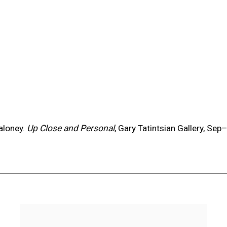
this item in a popup).
aloney.
Up Close and Personal
, Gary Tatintsian Gallery, Se