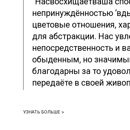
“Насвосхищаетваша спос
непринуждённостью ‘вды
цветовые отношения, ха
для абстракции. Нас ув
непосредственность и в
обыденным, но значимы
благодарны за то удовол
передаёте в своей живоп
УЗНАТЬ БОЛЬШЕ >