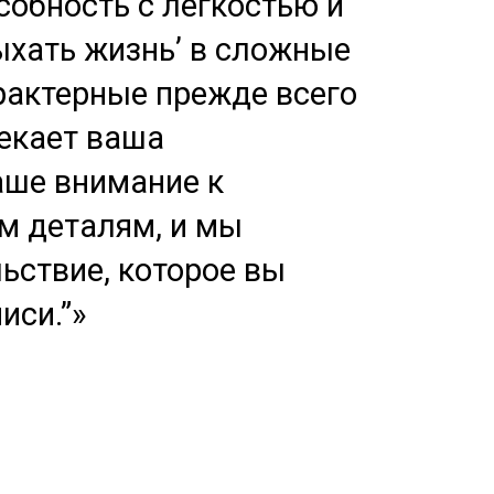
обность с лёгкостью и
хать жизнь’ в сложные
рактерные прежде всего
лекает ваша
аше внимание к
м деталям, и мы
ьствие, которое вы
иси.”»