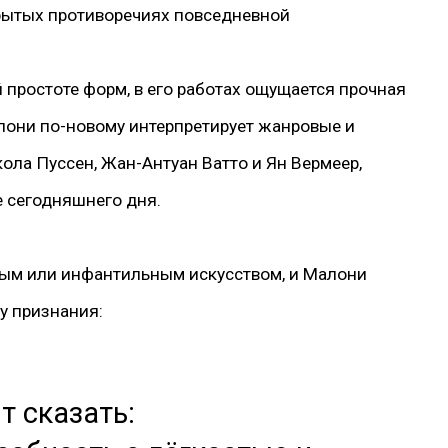
крытых противоречиях повседневной
простоте форм, в его работах ощущается прочная
лони по-новому интерпретирует жанровые и
кола Пуссен, Жан-Антуан Ватто и Ян Вермеер,
е сегодняшнего дня.
ным или инфантильным искусством, и Малони
у признания:
т сказать: