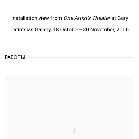
popup).
(View more details about this item in a popup).
(Vie
Installation view from
One Artist's Theater
at Gary
Tatintsian Gallery, 18 October–30 November, 2006
РАБОТЫ