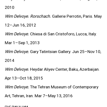
Брейгеля и поп-арта Уорхола, художник размывает
2010
границы между традицией и современностью,
Wim Delvoye. Rorschach.
Gallerie Perrotin, Paris. May
превращая эстетику прошлого в инструмент
12–Jun 16, 2012
актуального художественного высказывания. Его
Wim Delvoye.
Chiesa di San Cristoforo, Lucca, Italy.
произведения отличаются филигранной точностью
Mar 1–Sep 1, 2013
исполнения и в то же время ставят под сомнение
Wim Delvoye.
Gary Tatintsian Gallery. Jun 25–Nov 10,
само понятие функциональности и
2014
художественной ценности.
Wim Delvoye.
Heydar Aliyev Center, Baku,
Azerbaijan
.
Apr 13–Oct 18, 2015
С начала 2000-х годов Дельвуа работает над
Wim Delvoye.
The Tehran Museum of Contemporary
серией готических объектов из кортеновой стали,
Art, Tehran, Iran. Mar 7–May 13, 2016
превращая экскаваторы, самосвалы и