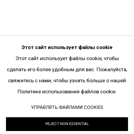
Pinterest
Artsy
Подписка на рассылку
* принадлежит компании Meta, признанной
Этот сайт использует файлы cookie
экстремистской и запрещённой на территории
Этот сайт использует файлы cookie, чтобы
РФ
сделать его более удобным для вас. Пожалуйста,
свяжитесь с нами, чтобы узнать больше о нашей
Политике использования файлов cookie.
Политика конфиденциальности
Управлять файлами cookies
УПРАВЛЯТЬ ФАЙЛАМИ COOKIES
© 2026 ГАЛЕРЕЯ ГАРИ ТАТИНЦЯНА. ВСЕ ПРАВА ЗАЩИЩЕНЫ
REJECT NON ESSENTIAL
SITE BY ARTLOGIC