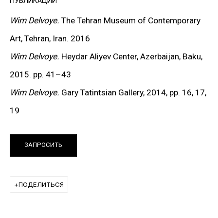
ПУБЛИКАЦИИ
строительную технику в изысканные ажурные
Wim Delvoye.
The Tehran Museum of Contemporary
конструкции. Готический язык прошлого — арки,
Art, Tehran, Iran. 2016
розетки, контрфорсы — соединяется здесь с
Wim Delvoye.
Heydar Aliyev Center,
Azerbaijan
, Baku,
индустриальной формой, изначально лишённой
2015. pp. 41
–
43
художественных амбиций. Эти машины
Wim Delvoye.
Gary Tatintsian Gallery, 2014, pp. 16, 17,
утрачивают утилитарность и обретают
19
эстетическое измерение, превращаясь в
парадоксальные «соборы» современной эпохи,
ЗАПРОСИТЬ
символы диалога между историей и
индустриальной современностью.
ПОДЕЛИТЬСЯ
Одним из самых громких проектов Дельвуа стал