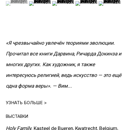
(View a larger image of thumbnail 1 )
, currently selected.
, currently selected.
, currently selected.
(View a larger image of thumbnail 2 )
(View a larger image of thumbnail 3
(View a larger image of t
(View a larger
Англия.
СКАЧАТЬ CV
>
«Я чрезвычайно увлечён теориями эволюции.
Прочитал все книги Дарвина, Ричарда Докинза и
Вим Дельвуа — один из самых радикальных и
многих других. Как художник, я также
узнаваемых художников нео-концептуального
интересуюсь религией, ведь искусство — это ещё
искусства. Его творчество строится на парадоксах
одна форма веры».
— Вим...
и ироничных провокациях, где философская
УЗНАТЬ БОЛЬШЕ >
глубина соединяется с мастерством ручной работы
и возможностями цифровых
ВЫСТАВКИ
технологий.
Обращаясь к наследию готики, Босха,
Holy Family.
Kasteel de Bueren, Kwatrecht, Belgium,