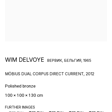
«МЕНЯ ПРИВЛЕКАЕТ ЭТО КОЛЕБАНИЕ
МЕЖДУ ЖИЗНЬЮ И ИСКУССТВОМ,
WIM DELVOYE
ВЕРВИК, БЕЛЬГИЯ,
1965
МЕЖДУ ВЫСОКИМ И НИЗКИМ, МЕЖДУ
ВНУТРЕННИМ И ВНЕШНИМ… ИМЕННО
НАПРЯЖЕНИЕ МЕЖДУ ВЫСОКИМ И
MÖBIUS DUAL CORPUS DIRECT CURRENT
,
2012
НИЗКИМ НАДЕЛЯЕТ ВЕЩИ СТАТУСОМ.»
Polished bronze
100 × 100 × 130 cm
Живет и работает в Генте, Бельгия и в Брайтоне,
FURTHER IMAGES