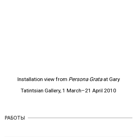
(View more details about this item in a popup).
(V
Installation view from
Persona Grata
at Gary
Tatintsian Gallery, 1 March–21 April 2010
РАБОТЫ