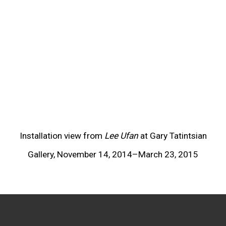
(View more details about this item in a popup).
(V
Installation view from
Lee Ufan
at Gary Tatintsian
Gallery, November 14, 2014–March 23, 2015