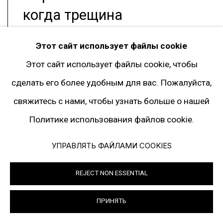
когда трещина
становится результатом
Этот сайт использует файлы cookie
взаимодействия всех
Этот сайт использует файлы cookie, чтобы
трёх элементов, стекло,
сделать его более удобным для вас. Пожалуйста,
наконец, превращается в
свяжитесь с нами, чтобы узнать больше о нашей
произведение искусства».
Политике использования файлов cookie.
— Ли Уфан, 1986
УПРАВЛЯТЬ ФАЙЛАМИ COOKIES
REJECT NON ESSENTIAL
За последние десятилетия персональные
ПРИНЯТЬ
выставки Ли Уфана прошли в Токио, Сеуле,