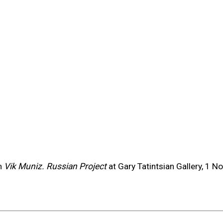
this item in a popup).
m
Vik Muniz. Russian Project
at Gary Tatintsian Gallery, 1