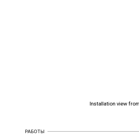
(View more details about 
Installation view fro
РАБОТЫ