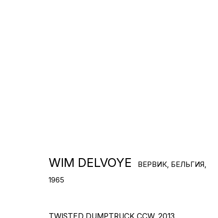
НИЗКИМ, МЕЖДУ
ВНУТРЕННИМ И ВНЕШНИМ…
ИМЕННО НАПРЯЖЕНИЕ
МЕЖДУ ВЫСОКИМ И
НИЗКИМ НАДЕЛЯЕТ ВЕЩИ
СТАТУСОМ.»
Живет и работает в Генте, Бельгия и в
Брайтоне, Англия.
WIM DELVOYE
ВЕРВИК, БЕЛЬГИЯ,
1965
СКАЧАТЬ CV
>
TWISTED DUMPTRUCK CCW
,
2013