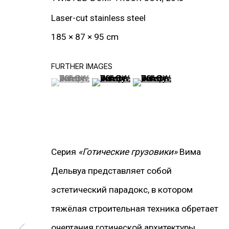
Laser-cut stainless steel
185 × 87 × 95 cm
FURTHER IMAGES
(View a larger image of thumbnail 1 )
, currently selected.
, currently selected.
, currently selected.
(View a larger image of thumbnail 2
(View a larger image of t
Серия
«Готические грузовики»
Вима
Дельвуа представляет собой
эстетический парадокс, в котором
тяжёлая строительная техника обретает
РАБОТЫ
очертания готической архитектуры.