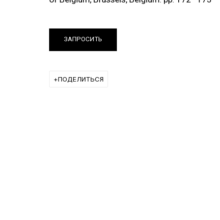
ЗАПРОСИТЬ
ПОДЕЛИТЬСЯ
ut this item in a popup).
(View more details about 
Installation vi
ВЫСТАВКИ